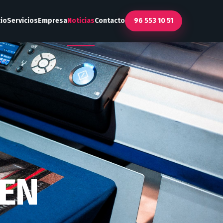
cio
Servicios
Empresa
Noticias
Contacto
96 553 10 51
 EN