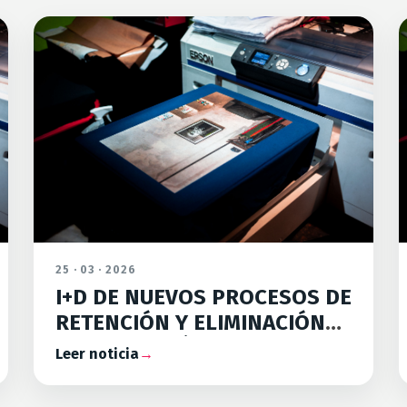
25 · 03 · 2026
I+D DE NUEVOS PROCESOS DE
RETENCIÓN Y ELIMINACIÓN
DE MICROPLÁSTICOS EN EL
Leer noticia
→
ACABADO TEXTIL