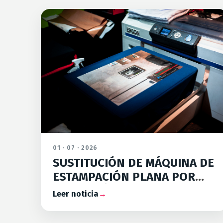
01 · 07 · 2026
SUSTITUCIÓN DE MÁQUINA DE
ESTAMPACIÓN PLANA POR
NUEVA MÁQUINA DE
Leer noticia
→
ESTAMPACIÓN DIGITAL