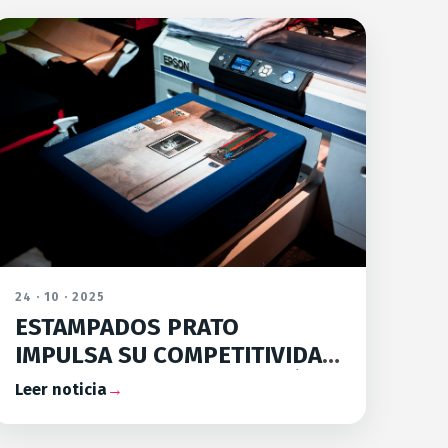
24 · 10 · 2025
ESTAMPADOS PRATO
IMPULSA SU COMPETITIVIDAD
CON UNA NUEVA INVERSIÓN
Leer noticia
→
TECNOLÓGICA