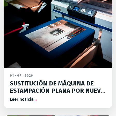
01 · 07 · 2026
SUSTITUCIÓN DE MÁQUINA DE
ESTAMPACIÓN PLANA POR NUEVA
MÁQUINA DE ESTAMPACIÓN
Leer noticia
→
DIGITAL