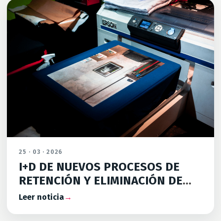
25 · 03 · 2026
I+D DE NUEVOS PROCESOS DE
RETENCIÓN Y ELIMINACIÓN DE
MICROPLÁSTICOS EN EL ACABADO
Leer noticia
→
TEXTIL